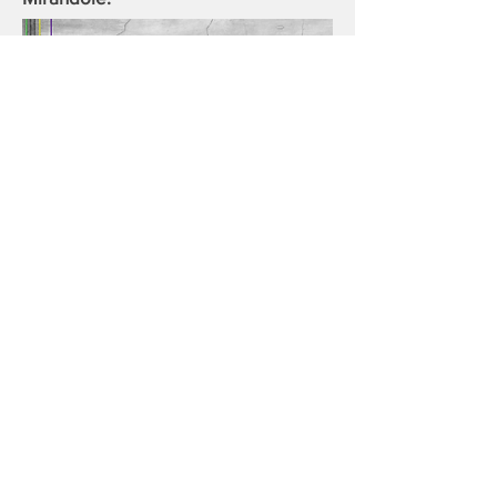
Si vous êtes intéressés par la suite, je
peux vous la montrer, faites moi le
savoir !
L’art a une incroyable capacité à
pointer du doigt ce qui ne se voit